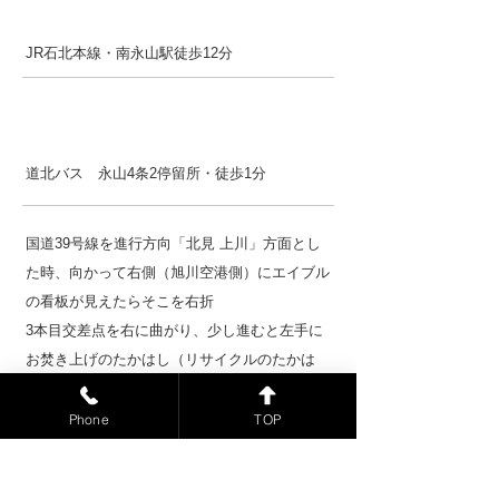
鉄道
JR石北本線・南永山駅徒歩12分
バス
道北バス 永山4条2停留所・徒歩1分
国道39号線を進行方向「北見 上川」方面とし
た時、向かって右側（旭川空港側）にエイブル
の看板が見えたらそこを右折
3本目交差点を右に曲がり、少し進むと左手に
お焚き上げのたかはし（リサイクルのたかは
し）がございます。
Phone
TOP